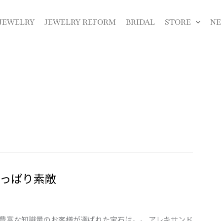
JEWELRY
JEWELRY REFORM
BRIDAL
STORE
N
っぱり素敵
の豊富な知識量のお客様が選ばれた宝石は。。 アレキサンド