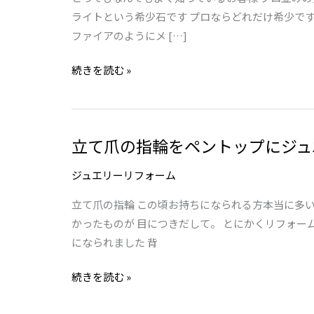
レ
ライトという希少石です プロならどれだけ希少で
キ
ファイアのようにメ […]
サ
続きを読む »
ン
ド
ラ
イ
立て爪の指輪をペントップにジュ
立
ト
て
は
ジュエリーリフォーム
爪
や
の
っ
立て爪の指輪 この頃お持ちになられる方本当に多
指
ぱ
かったものが 目につきだして。 とにかくリフォー
輪
り
になられました 背
を
素
続きを読む »
ペ
敵
ン