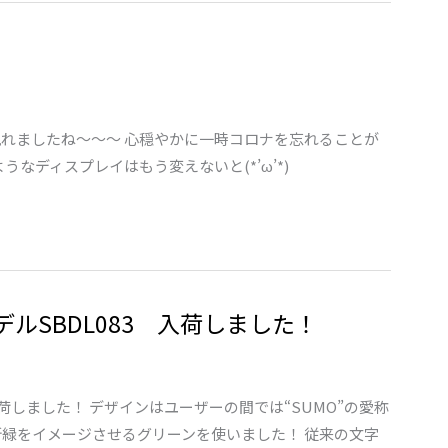
見れましたね～～～ 心穏やかに一時コロナを忘れることが
なディスプレイはもう変えないと(*’ω’*)
ルSBDL083 入荷しました！
入荷しました！ デザインはユーザーの間では“SUMO”の愛称
新緑をイメージさせるグリーンを使いました！ 従来の文字