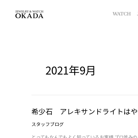
内
容
WATCH
を
ス
キ
ッ
プ
2021年9月
希少石 アレキサンドライトはや
希
少
スタッフブログ
石
ア
とってもなんでもよく知っているお客様 プロ並み