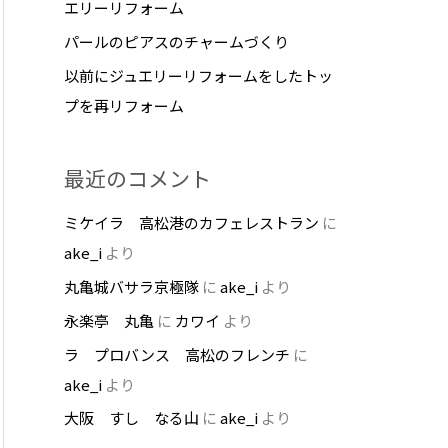
エリーリフォーム
パールのピアスのチャームづくり
以前にジュエリーリフォームをしたトッ
プを再リフォーム
最近のコメント
ミケイラ 高松港のカフェレストラン
に
ake_i
より
丸亀城バサラ京極隊
に
ake_i
より
永楽亭 丸亀
に
カワイ
より
ラ プロバンス 高松のフレンチ
に
ake_i
より
大阪 すし なる山
に
ake_i
より