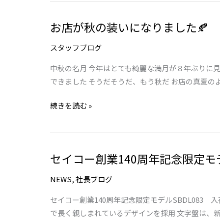
ト
ッ
お店が秋の装いになりました🍂
お
プ
店
に
スタッフブログ
が
ジ
秋
ュ
中秋の名月 今年はとても綺麗な満月が８年ぶりに
の
エ
できました そうだそうだ、もう秋だ お店の真夏のよう
装
リ
続きを読む »
い
ー
に
リ
な
フ
り
ォ
セイコー創業140周年記念限定モデ
セ
ま
ー
イ
し
ム
NEWS
,
社長ブログ
コ
た
ー
🍂
セイコー創業140周年記念限定モデルSBDL083 
創
で長く親しまれているデザインを採用 文字盤は、