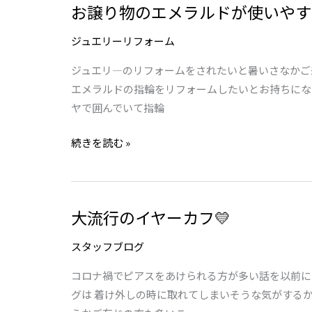
お譲り物のエメラルドが使いやす
お
た！
譲
ジュエリーリフォーム
り
物
ジュエリ―のリフォームをされたいと暑いさなかご来
の
エメラルドの指輪をリフォームしたいとお持ちにな
エ
ヤで囲んでいて指輪
メ
続きを読む »
ラ
ル
ド
が
大流行のイヤーカフ💛
大
使
流
い
スタッフブログ
行
や
の
す
コロナ禍でピアスをあけられる方が多い話を以前に
イ
い
グは 着け外しの時に取れてしまいそうな気がする
ヤ
指