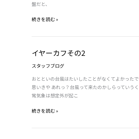
業
盤だと、
140
続きを読む »
周
年
記
念
イヤーカフその2
イ
限
ヤ
定
スタッフブログ
ー
モ
カ
デ
おとといの台風はたいしたことがなくてよかったで
フ
ル
思いきや あれっ？台風って来たのかしらっていうく
そ
SBDL083
常気象は想定外が起こ
の
入
続きを読む »
2
荷
し
ま
し