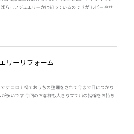
すばらしいジュエリーかは知っているのですが ルビーやサ
エリーリフォーム
いです コロナ禍でおうちの整理をされて今まで目につかな
ムが多いです 今回のお客様も大きな立て爪の指輪をお持ち