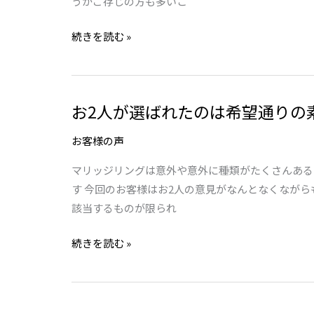
うかご存じの方も多いこ
ー
輪
続きを読む »
カ
へ
フ
ジ
💛
ュ
エ
お2人が選ばれたのは希望通りの
お
リ
2
ー
お客様の声
人
リ
が
フ
マリッジリングは意外や意外に種類がたくさんある
選
ォ
す 今回のお客様はお2人の意見がなんとなくながら
ば
ー
該当するものが限られ
れ
ム
続きを読む »
た
の
は
希