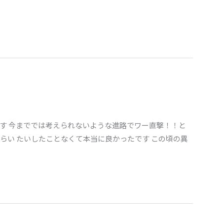
す 今まででは考えられないような進路でワー直撃！！と
らい たいしたことなくて本当に良かったです この頃の異