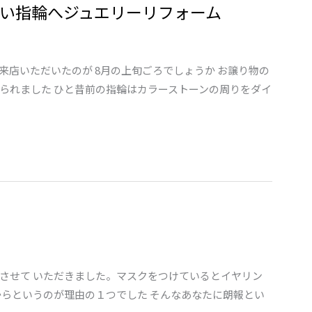
い指輪へジュエリーリフォーム
店いただいたのが 8月の上旬ごろでしょうか お譲り物の
られました ひと昔前の指輪はカラーストーンの周りをダイ
させて いただきました。マスクをつけているとイヤリン
からというのが理由の１つでした そんなあなたに朗報とい