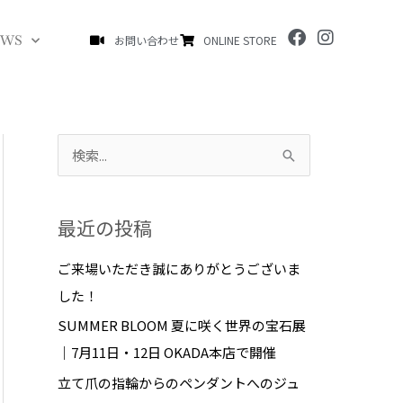
F
I
EWS
お問い合わせ
ONLINE STORE
a
n
c
s
e
t
b
a
o
g
o
r
k
a
検
m
索
対
最近の投稿
象
:
ご来場いただき誠にありがとうございま
した！
SUMMER BLOOM 夏に咲く世界の宝石展
｜7月11日・12日 OKADA本店で開催
立て爪の指輪からのペンダントへのジュ