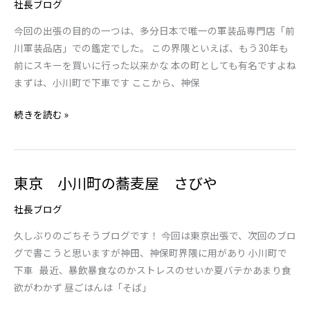
社長ブログ
神
保
今回の出張の目的の一つは、多分日本で唯一の軍装品専門店「前
町
川軍装品店」での鑑定でした。 この界隈といえば、もう30年も
前
前にスキーを買いに行った以来かな 本の町としても有名ですよね
川
まずは、小川町で下車です ここから、神保
軍
続きを読む »
装
品
店
東京 小川町の蕎麦屋 さびや
東
京
社長ブログ
小
川
久しぶりのごちそうブログです！ 今回は東京出張で、次回のブロ
町
グで書こうと思いますが神田、神保町界隈に用があり 小川町で
の
下車 最近、暴飲暴食なのかストレスのせいか夏バテかあまり食
蕎
欲がわかず 昼ごはんは「そば」
麦