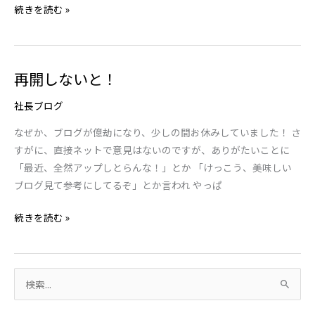
続きを読む »
屋
さ
び
や
再開しないと！
再
開
社長ブログ
し
な
なぜか、ブログが億劫になり、少しの間お休みしていました！ さ
い
すがに、直接ネットで意見はないのですが、ありがたいことに
と！
「最近、全然アップしとらんな！」とか 「けっこう、美味しい
ブログ見て参考にしてるぞ」とか言われ やっぱ
続きを読む »
検
索