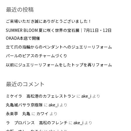
対
最近の投稿
象
:
ご来場いただき誠にありがとうございました！
SUMMER BLOOM 夏に咲く世界の宝石展｜7月11日・12日
OKADA本店で開催
立て爪の指輪からのペンダントへのジュエリーリフォーム
パールのピアスのチャームづくり
以前にジュエリーリフォームをしたトップを再リフォーム
最近のコメント
ミケイラ 高松港のカフェレストラン
に
ake_i
より
丸亀城バサラ京極隊
に
ake_i
より
永楽亭 丸亀
に
カワイ
より
ラ プロバンス 高松のフレンチ
に
ake_i
より