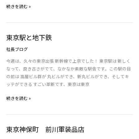
続きを読む »
東京駅と地下鉄
東
京
社長ブログ
駅
と
今週は、久々の東京出張 新幹線で上京でした！ 東京駅は 新しく
地
なって、良き古さがでて、なかなか素敵な駅舎です。この駅の目
下
の前は 高層ビル群が 丸ビルができ、新丸ビルができ、そしてキ
鉄
ッテができる すごい革新です、東京は東京
続きを読む »
東京神保町 前川軍装品店
東
京