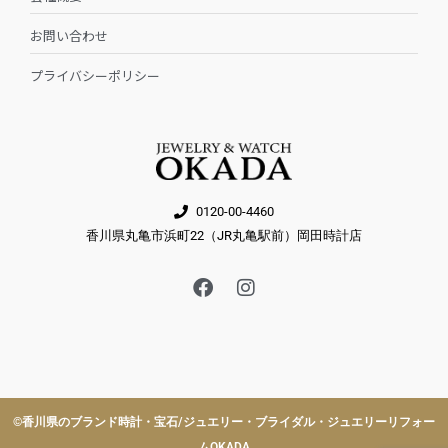
お問い合わせ
プライバシーポリシー
0120-00-4460
香川県丸亀市浜町22（JR丸亀駅前）岡田時計店
F
I
a
n
c
s
e
t
b
a
o
g
o
r
k
a
©︎香川県のブランド時計・宝石/ジュエリー・ブライダル・ジュエリーリフォー
m
ムOKADA