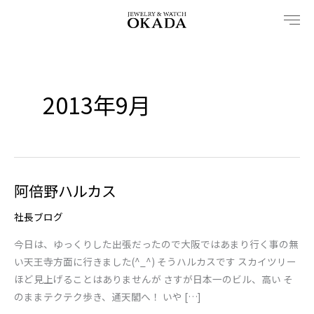
内
容
を
ス
キ
2013年9月
ッ
プ
阿倍野ハルカス
阿
倍
社長ブログ
野
ハ
今日は、ゆっくりした出張だったので大阪ではあまり行く事の無
ル
い天王寺方面に行きました(^_^) そうハルカスです スカイツリー
カ
ほど見上げることはありませんが さすが日本一のビル、高い そ
ス
のままテクテク歩き、通天閣へ！ いや […]