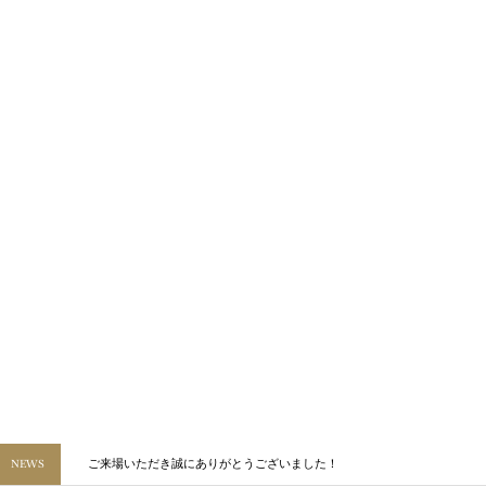
NEWS
ご来場いただき誠にありがとうございました！
立て爪の指輪からのペンダントへのジュエリーリフォーム
SUMMER BLOOM 夏に咲く世界の宝石展｜7月11日・12日 OKADA本店で開催