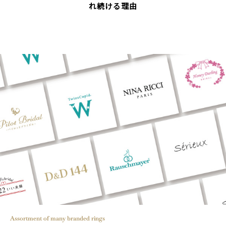
れ続ける理由
Assortment of many branded rings