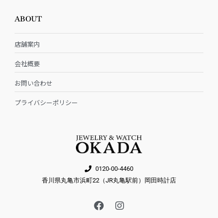
ABOUT
店舗案内
会社概要
お問い合わせ
プライバシーポリシー
0120-00-4460
香川県丸亀市浜町22（JR丸亀駅前）岡田時計店
F
I
a
n