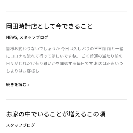
い
て
た
は
だ
い
岡田時計店として今できること
岡
い
ま
田
た
す
NEWS
,
スタッフブログ
時
マ
が
計
リ
皆様お変わりないでしょうか 今日は久しぶりの☔☔雨 雨と一緒
店
ッ
にコロナも流れて行ってほしいですね。 ごく普通の当たり前の
と
ジ
日々がどれだけ有り難いかを痛感する毎日です お店は正直いつ
し
リ
もよりはお客様も
て
ン
続きを読む »
今
グ
で
き
る
お家の中でいることが増えるこの頃
お
こ
家
と
スタッフブログ
の