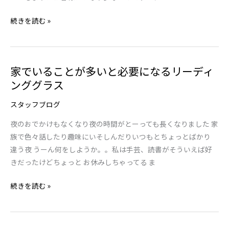
て
続きを読む »
リ
フ
ォ
ー
家でいることが多いと必要になるリーディ
家
ム
ンググラス
で
い
スタッフブログ
る
こ
夜のおでかけもなくなり夜の時間がとーっても長くなりました 家
と
族で色々話したり趣味にいそしんだりいつもとちょっとばかり
が
違う夜 うーん何をしようか。。私は手芸、読書がそういえば好
多
きだったけどちょっと お休みしちゃってる ま
い
と
続きを読む »
必
要
に