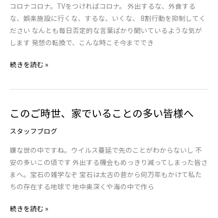
中
コロナコロナ。TVをつければコロナ。 外出するな、外食する
で
な、娯楽施設に行くな、するな、いくな、 8割行動を抑制してく
い
ださい なんとも毎日否定的な言葉ばかり聞いているような気が
る
します 発想の転換で、こんな時こそ今まででき
こ
続きを読む »
と
が
増
え
このご時世、家でいることの多い皆様へ
こ
る
の
こ
スタッフブログ
ご
の
時
嫌な世の中ですね。ウイルス蔓延で先のことがわからないし 不
頃
世、
安の多いこの頃です 外出する機会もめっきり減ってしまった皆さ
家
まへ。宝石の雑学なぞ 宝石は太古の昔から何万年もかけて私た
で
ちの存在する地球で 地中奥深くや海の中で作ら
い
続きを読む »
る