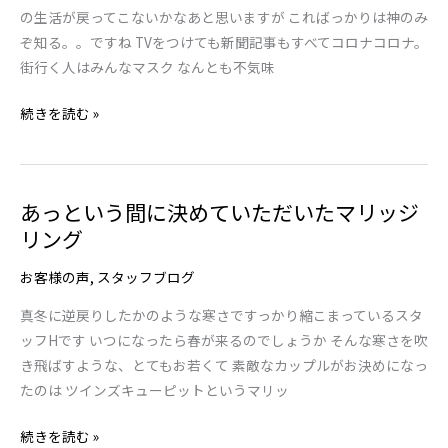
け
う！！
の生活が戻ってこないかなあと思いますが こればっかりは神のみ
る
ぞ知る。。ですね TVをつけても新聞記事もすべてコロナコロナ。
な！！
街行く人はみんなマスク なんとも不気味
香
川
続きを読む »
県
も
ひ
あっという間に決めていただいたマリッジ
あ
た
リング
っ
ひ
と
た
お客様の声
,
スタッフブログ
い
と
う
忍
真冬に逆戻りしたかのような寒さですっかり縮こまっているスタ
間
び
ッフHです いつになったら春が来るのでしょうか そんな寒さを吹
に
寄
き飛ばすような、とてもお若くて 素敵なカップルがお決めになっ
決
っ
たのは ツインズキューピットというマリッ
め
て
て
続きを読む »
き