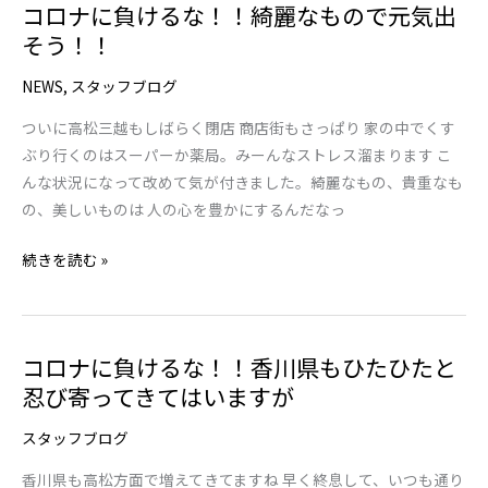
コロナに負けるな！！綺麗なもので元気出
コ
な
そう！！
ロ
る
ナ
リ
NEWS
,
スタッフブログ
に
ー
負
デ
ついに高松三越もしばらく閉店 商店街もさっぱり 家の中でくす
け
ィ
ぶり行くのはスーパーか薬局。みーんなストレス溜まります こ
る
ン
んな状況になって改めて気が付きました。綺麗なもの、貴重なも
な！！
グ
の、美しいものは 人の心を豊かにするんだなっ
綺
グ
麗
続きを読む »
ラ
な
ス
も
の
コロナに負けるな！！香川県もひたひたと
コ
で
忍び寄ってきてはいますが
ロ
元
ナ
気
スタッフブログ
に
出
負
そ
香川県も高松方面で増えてきてますね 早く終息して、いつも通り