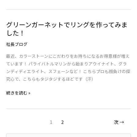
こ
と
の
グリーンガーネットでリングを作ってみま
グ
多
した！
リ
い
ー
皆
社長ブログ
ン
様
ガ
へ
最近、カラーストーンにこだわりをお持ちになるお得意様が増え
ー
ています！ パライバトルマリンから始まりアウイナイト、グラ
ネ
ンディディエライト、スフェーンなど！ こちらプロも顔負けの探
ッ
究心で、こちらもタジタジするほどです（汗）
ト
で
続きを読む »
リ
ン
グ
1
2
次
→
を
作