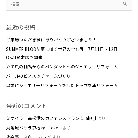
っ
検
て
索
み
対
ま
最近の投稿
象
し
:
ご来場いただき誠にありがとうございました！
た！
SUMMER BLOOM 夏に咲く世界の宝石展｜7月11日・12日
OKADA本店で開催
立て爪の指輪からのペンダントへのジュエリーリフォーム
パールのピアスのチャームづくり
以前にジュエリーリフォームをしたトップを再リフォーム
最近のコメント
ミケイラ 高松港のカフェレストラン
に
ake_i
より
丸亀城バサラ京極隊
に
ake_i
より
永楽亭 丸亀
に
カワイ
より