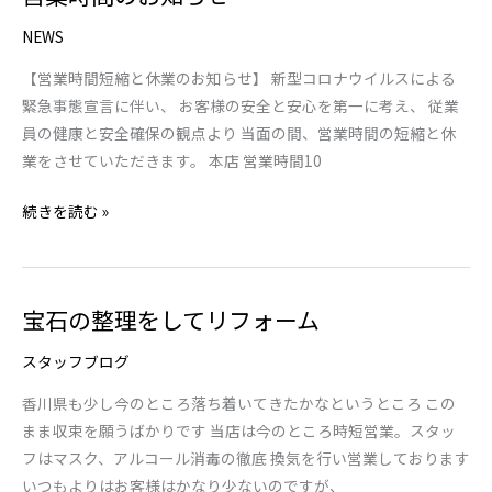
業
ジ
NEWS
時
店
間
【営業時間短縮と休業のお知らせ】 新型コロナウイルスによる
の
緊急事態宣言に伴い、 お客様の安全と安心を第一に考え、 従業
お
員の健康と安全確保の観点より 当面の間、営業時間の短縮と休
知
業をさせていただきます。 本店 営業時間10
ら
続きを読む »
せ
宝石の整理をしてリフォーム
宝
石
スタッフブログ
の
整
香川県も少し今のところ落ち着いてきたかなというところ この
理
まま収束を願うばかりです 当店は今のところ時短営業。スタッ
を
フはマスク、アルコール消毒の徹底 換気を行い営業しております
し
いつもよりはお客様はかなり少ないのですが、