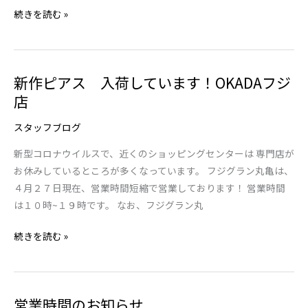
続きを読む »
そ
の
２
新作ピアス 入荷しています！OKADAフジ
新
店
作
ピ
スタッフブログ
ア
ス
新型コロナウイルスで、近くのショッピングセンターは 専門店が
入
お休みしているところが多くなっています。 フジグラン丸亀は、
荷
４月２７日現在、営業時間短縮で営業しております！ 営業時間
し
は１０時~１９時です。 なお、フジグラン丸
て
い
続きを読む »
ま
す！
OKADA
営業時間のお知らせ
営
フ