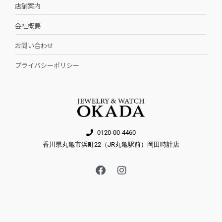
店舗案内
会社概要
お問い合わせ
プライバシーポリシー
0120-00-4460
香川県丸亀市浜町22（JR丸亀駅前）岡田時計店
F
I
a
n
c
s
e
t
b
a
o
g