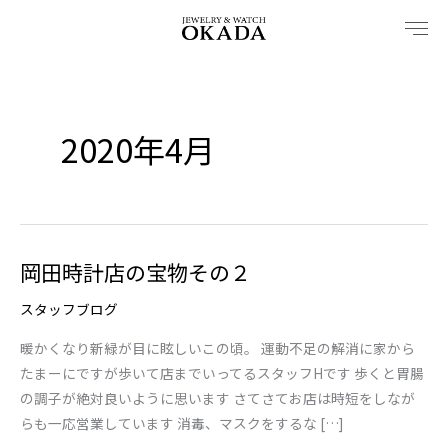
内
容
を
ス
キ
2020年4月
ッ
プ
岡田時計店の宝物その２
岡
田
スタッフブログ
時
計
暖かくなり新緑が目に眩しいこの頃。 運動不足の解消に家から
店
たまーにですが歩いて店までいってるスタッフHです 歩くと胃腸
の
の調子が絶対良いように思います さてさてお店は時短をしなが
宝
らも一応営業しています 消毒、マスクをするな […]
物