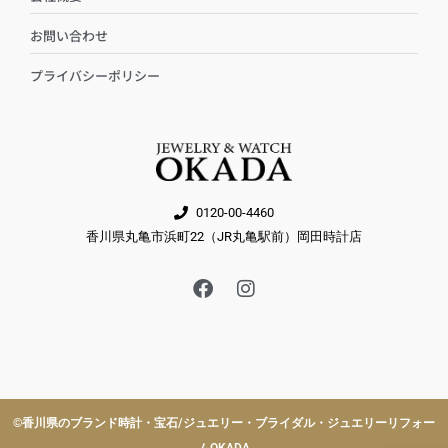
お問い合わせ
プライバシーポリシー
0120-00-4460
香川県丸亀市浜町22（JR丸亀駅前）岡田時計店
F
I
a
n
c
s
e
t
b
a
o
g
o
r
k
a
©︎香川県のブランド時計・宝石/ジュエリー・ブライダル・ジュエリーリフォー
m
ムOKADA