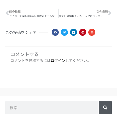
Prev
Ne
前の投稿
次の投稿
セイコー創業140周年記念限定モデルSBDL083 入荷しました！
立て爪の指輪をペントップにジュエリーリフォーム
この投稿をシェア
コメントする
コメントを投稿するには
ログイン
してください。
検
索