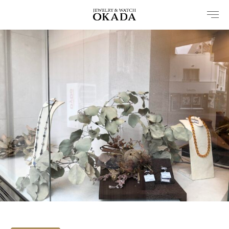
内
容
を
ス
キ
ッ
プ