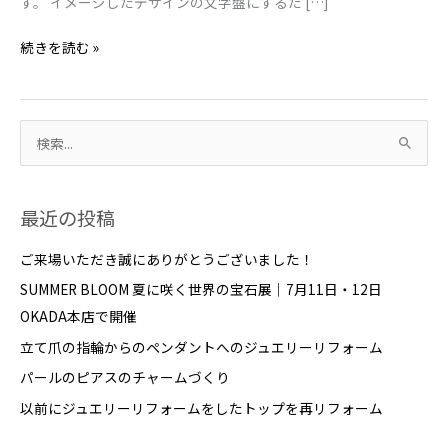
す。 イメージしたデザインの文字盤にするた […]
RK-
BX0001S
続きを読む »
M34
フ
ラ
検
ッ
グ
索
シ
対
最近の投稿
ッ
象
プ
:
ご来場いただき誠にありがとうございました！
モ
SUMMER BLOOM 夏に咲く世界の宝石展｜7月11日・12日
デ
OKADA本店で開催
ル
立て爪の指輪からのペンダントへのジュエリーリフォーム
登
場
パールのピアスのチャームづくり
以前にジュエリーリフォームをしたトップを再リフォーム