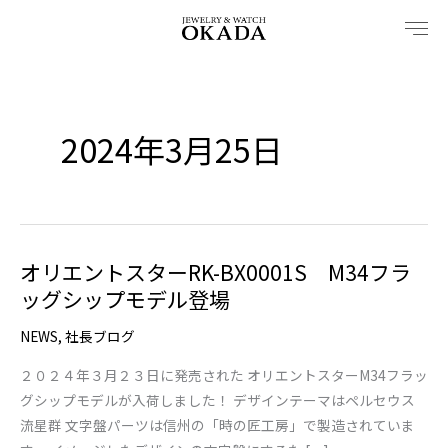
内
容
を
ス
キ
2024年3月25日
ッ
プ
オリエントスターRK-BX0001S M34フラ
オ
ッグシップモデル登場
リ
エ
NEWS
,
社長ブログ
ン
ト
２０２４年３月２３日に発売された オリエントスターM34フラッ
ス
グシップモデルが入荷しました！ デザインテーマはペルセウス
タ
流星群 文字盤パーツは信州の「時の匠工房」で製造されていま
ー