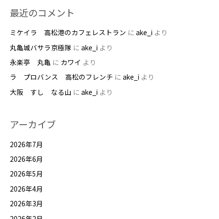
最近のコメント
ミケイラ 高松港のカフェレストラン
に
ake_i
より
丸亀城バサラ京極隊
に
ake_i
より
永楽亭 丸亀
に
カワイ
より
ラ プロバンス 高松のフレンチ
に
ake_i
より
大阪 すし なる山
に
ake_i
より
アーカイブ
2026年7月
2026年6月
2026年5月
2026年4月
2026年3月
2026年2月