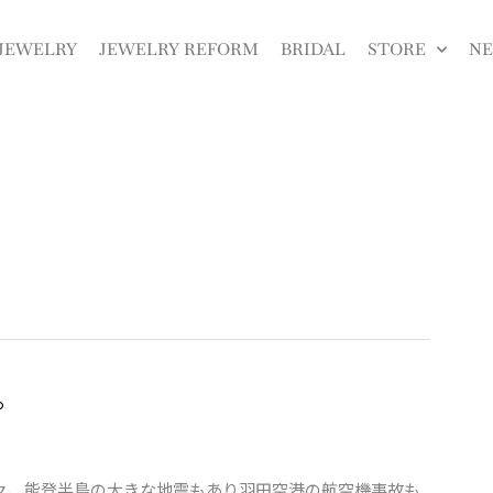
JEWELRY
JEWELRY REFORM
BRIDAL
STORE
N
。
々、能登半島の大きな地震もあり羽田空港の航空機事故も