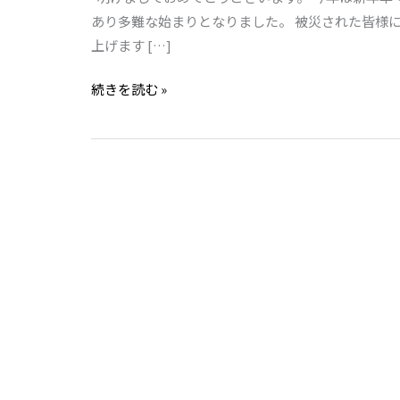
て
あり多難な始まりとなりました。 被災された皆様
お
上げます […]
め
続きを読む »
で
と
う
ご
ざ
い
ま
す。