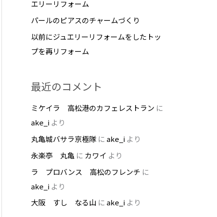
エリーリフォーム
パールのピアスのチャームづくり
以前にジュエリーリフォームをしたトッ
プを再リフォーム
最近のコメント
ミケイラ 高松港のカフェレストラン
に
ake_i
より
丸亀城バサラ京極隊
に
ake_i
より
永楽亭 丸亀
に
カワイ
より
ラ プロバンス 高松のフレンチ
に
ake_i
より
大阪 すし なる山
に
ake_i
より