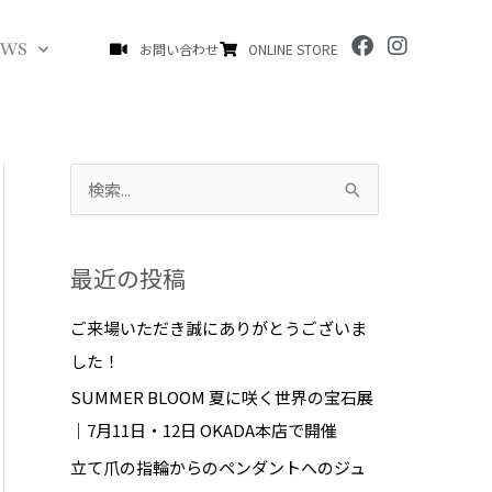
F
I
EWS
お問い合わせ
ONLINE STORE
a
n
c
s
e
t
b
a
o
g
o
r
k
a
検
m
索
対
最近の投稿
象
:
ご来場いただき誠にありがとうございま
した！
SUMMER BLOOM 夏に咲く世界の宝石展
｜7月11日・12日 OKADA本店で開催
立て爪の指輪からのペンダントへのジュ