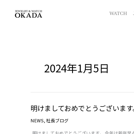
内
容
WATCH
を
ス
キ
ッ
プ
2024年1月5日
明けましておめでとうございます
明
け
NEWS
,
社長ブログ
ま
し
明けましておめでとうございます。 今年は新年早