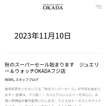
内
容
を
ス
キ
2023年11月10日
ッ
プ
秋のスーパーセール始まります ジュエリ
秋
ー＆ウォッチOKADAフジ店
の
ス
NEWS
,
スタッフブログ
ー
パ
毎年好評をいただいてる「秋のスーパーセール」が今年も始まり
ー
ます！ 会場は、フジ店！！ カジュアルジュエリーを中心に、お
セ
買い得商品を展示販売いたします。 たとえばトータル１カラット
ー