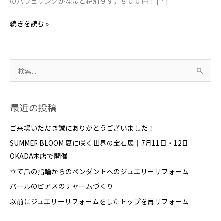
のパヴェリングがなんと税別９９，８００円！ […]
ル
始
続きを読む »
ま
り
ま
検
す
ジ
索
ュ
対
最近の投稿
エ
象
リ
:
ご来場いただき誠にありがとうございました！
ー
SUMMER BLOOM 夏に咲く世界の宝石展｜7月11日・12日
＆
OKADA本店で開催
ウ
立て爪の指輪からのペンダントへのジュエリーリフォーム
ォ
ッ
パールのピアスのチャームづくり
チ
以前にジュエリーリフォームをしたトップを再リフォーム
OKADA
フ