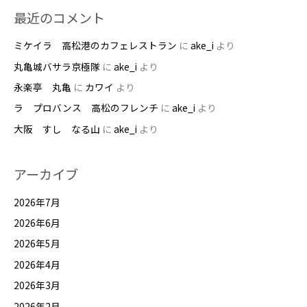
最近のコメント
ジ
店
ミケイラ 高松港のカフェレストラン
に
ake_i
より
丸亀城バサラ京極隊
に
ake_i
より
永楽亭 丸亀
に
カワイ
より
ラ プロバンス 高松のフレンチ
に
ake_i
より
大阪 すし なる山
に
ake_i
より
アーカイブ
2026年7月
2026年6月
2026年5月
2026年4月
2026年3月
2026年2月