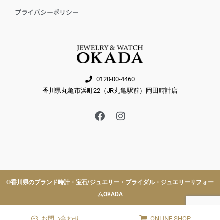
プライバシーポリシー
0120-00-4460
香川県丸亀市浜町22（JR丸亀駅前）岡田時計店
F
I
a
n
c
s
e
t
b
a
o
g
o
r
k
a
©︎香川県のブランド時計・宝石/ジュエリー・ブライダル・ジュエリーリフォー
m
ムOKADA
お問い合わせ
ONLINE SHOP