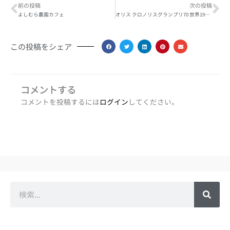
Prev
Ne
前の投稿
次の投稿
よしむら農園カフェ
オリス クロノリスグランプリ70 世界1970本限定
この投稿をシェア
コメントする
コメントを投稿するには
ログイン
してください。
検
索