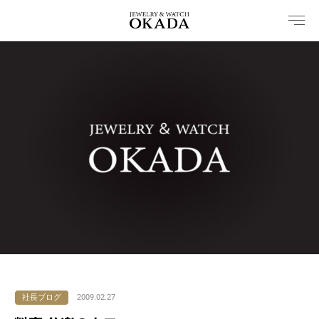
内
容
を
ス
キ
ッ
プ
社長ブログ
2009.02.27