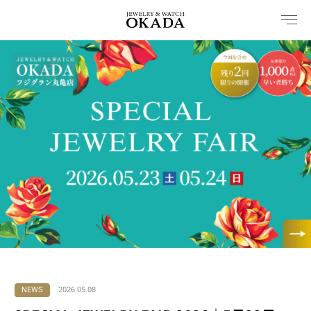
内
容
を
ス
キ
ッ
プ
NEWS
2026.05.08