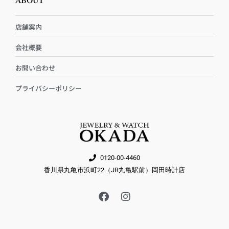
ABOUT
店舗案内
会社概要
お問い合わせ
プライバシーポリシー
0120-00-4460
香川県丸亀市浜町22（JR丸亀駅前）岡田時計店
F
I
a
n
c
s
e
t