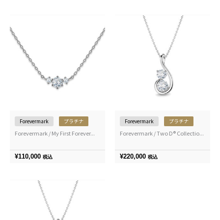
Forevermark
プラチナ
Forevermark
プラチナ
Forevermark / My First Forever...
Forevermark / Two D® Collectio...
¥
110,000
¥
220,000
税込
税込