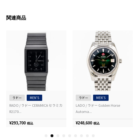
関連商品
ラドー
MEN'S
ラドー
MEN'S
RADO / ラドー CERAMICA セラミカ
LADO / ラドー Golden Horse
R2170...
Automa...
¥
293,700
¥
248,600
税込
税込
1
2
3
4
5
6
7
8
9