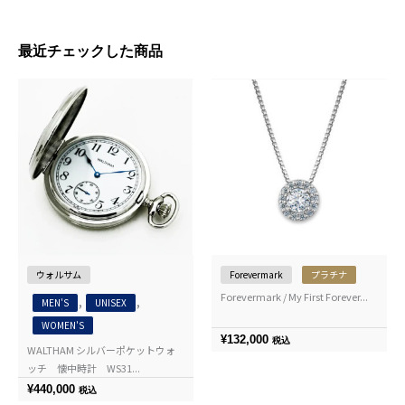
最近チェックした商品
ウォルサム
Forevermark
プラチナ
Forevermark / My First Forever...
,
,
MEN'S
UNISEX
WOMEN'S
¥
132,000
税込
WALTHAM シルバーポケットウォ
ッチ 懐中時計 WS31...
¥
440,000
税込