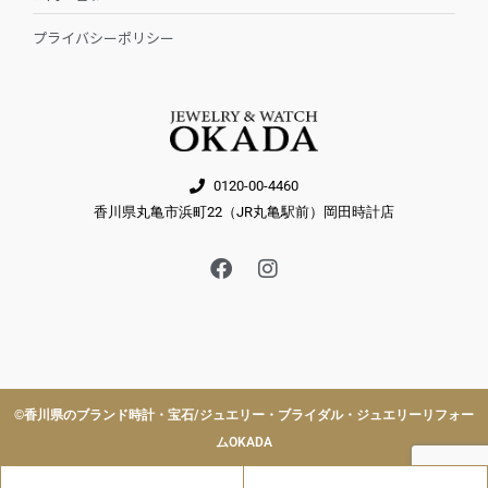
プライバシーポリシー
0120-00-4460
香川県丸亀市浜町22（JR丸亀駅前）岡田時計店
F
I
a
n
c
s
e
t
b
a
o
g
o
r
k
a
©︎香川県のブランド時計・宝石/ジュエリー・ブライダル・ジュエリーリフォー
m
ムOKADA