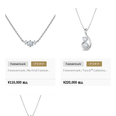
Forevermark
プラチナ
Forevermark
プラチナ
Forevermark / My First Forever...
Forevermark / Two D® Collectio...
¥
110,000
¥
220,000
税込
税込