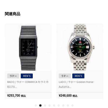
関連商品
ラドー
MEN'S
ラドー
MEN'S
RADO / ラドー CERAMICA セラミカ
LADO / ラドー Golden Horse
R2170...
Automa...
¥
293,700
¥
248,600
税込
税込
1
2
3
4
5
6
7
8
9