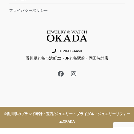
プライバシーポリシー
0120-00-4460
香川県丸亀市浜町22（JR丸亀駅前）岡田時計店
F
I
a
n
c
s
e
t
b
a
o
g
o
r
k
a
©︎香川県のブランド時計・宝石/ジュエリー・ブライダル・ジュエリーリフォー
m
ムOKADA