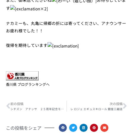
また、御来店くださいね
お待ちしていま
す
ナカミーも、丸亀に帰郷の折には寄ってください、アナウンサー
お疲れ様でした！！
復帰を期待しています
香川県 ブログランキングへ
Prev
Ne
前の投稿
次の投稿
シチズン アテッサ ２５周年記念モデル 発売
レ ロジェ エギュスキロール 銀座三越店
この投稿をシェア