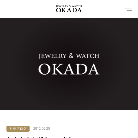
内
容
を
ス
キ
ッ
プ
社長ブログ
2012.06.25