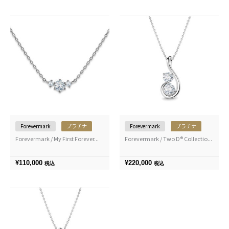
Forevermark
プラチナ
Forevermark
プラチナ
Forevermark / My First Forever...
Forevermark / Two D® Collectio...
¥
110,000
¥
220,000
税込
税込