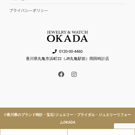
プライバシーポリシー
0120-00-4460
香川県丸亀市浜町22（JR丸亀駅前）岡田時計店
F
I
a
n
c
s
e
t
b
a
o
g
o
r
k
a
©︎香川県のブランド時計・宝石/ジュエリー・ブライダル・ジュエリーリフォー
m
ムOKADA