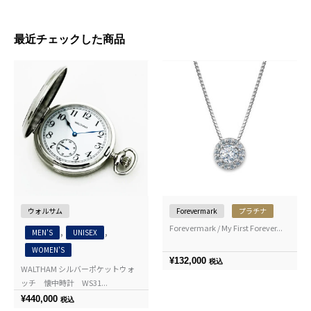
最近チェックした商品
ウォルサム
Forevermark
プラチナ
Forevermark / My First Forever...
,
,
MEN'S
UNISEX
WOMEN'S
¥
132,000
税込
WALTHAM シルバーポケットウォ
ッチ 懐中時計 WS31...
¥
440,000
税込