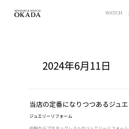
内
容
WATCH
を
ス
キ
ッ
プ
2024年6月11日
当店の定番になりつつあるジュエ
当
店
ジュエリーリフォーム
の
定
指輪からプチネックレスへのジュエリーリフォーム