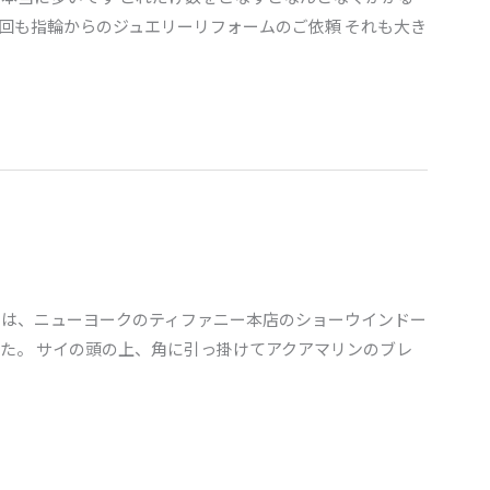
 今回も指輪からのジュエリーリフォームのご依頼 それも大き
には、ニューヨークのティファニー本店のショーウインドー
した。 サイの頭の上、角に引っ掛けてアクアマリンのブレ