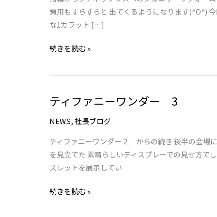
番
費用もすらすらと 出てくるようになります(^O^)
に
な1カラット […]
な
続きを読む »
り
つ
つ
あ
ティファニーワンダー 3
テ
る
ィ
ジ
NEWS
,
社長ブログ
フ
ュ
ァ
エ
ティファニーワンダー２ からの続き 後半の会場
ニ
リ
を見立てた 素晴らしいディスプレーでの見せ方で
ー
ー
スレットを展示してい
ワ
リ
続きを読む »
ン
フ
ダ
ォ