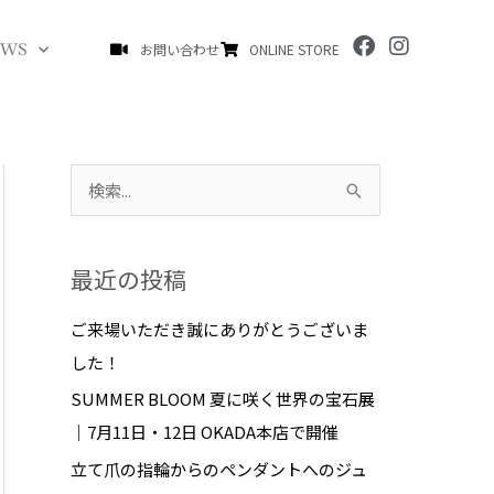
F
I
EWS
お問い合わせ
ONLINE STORE
a
n
c
s
e
t
b
a
o
g
o
r
k
a
検
m
索
対
最近の投稿
象
:
ご来場いただき誠にありがとうございま
した！
SUMMER BLOOM 夏に咲く世界の宝石展
｜7月11日・12日 OKADA本店で開催
立て爪の指輪からのペンダントへのジュ