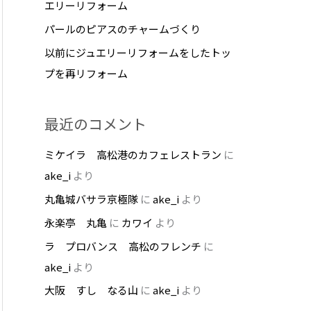
エリーリフォーム
パールのピアスのチャームづくり
以前にジュエリーリフォームをしたトッ
プを再リフォーム
最近のコメント
ミケイラ 高松港のカフェレストラン
に
ake_i
より
丸亀城バサラ京極隊
に
ake_i
より
永楽亭 丸亀
に
カワイ
より
ラ プロバンス 高松のフレンチ
に
ake_i
より
大阪 すし なる山
に
ake_i
より