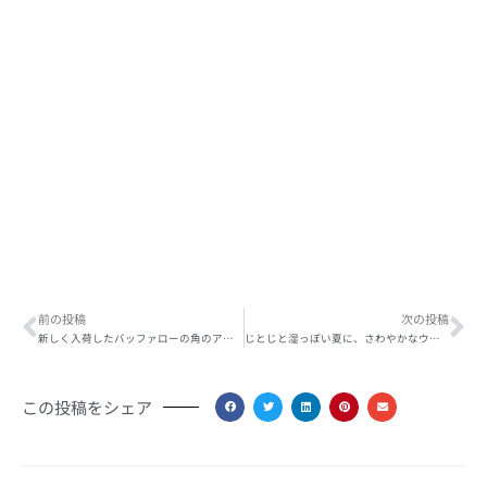
Prev
Ne
前の投稿
次の投稿
新しく入荷したバッファローの角のアクセサリーREBORNが人気です
じとじと湿っぽい夏に、さわやかなウォッチ入荷しました！オリエント クオーツ メンズRN-SP0002S
この投稿をシェア