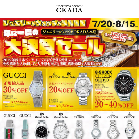
内
容
を
ス
キ
ッ
プ