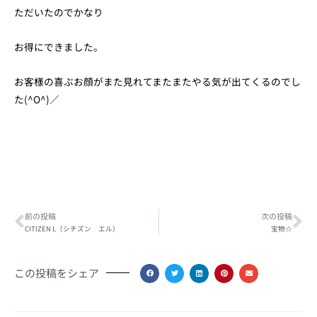
ただいたのでかなり
お得にできました。
お客様の喜ぶお顔がまた見れてまたまたやる気が出てくるのでし
た(^O^)／
Prev
Ne
前の投稿
次の投稿
CITIZEN L（シチズン エル）
宝物☆
この投稿をシェア