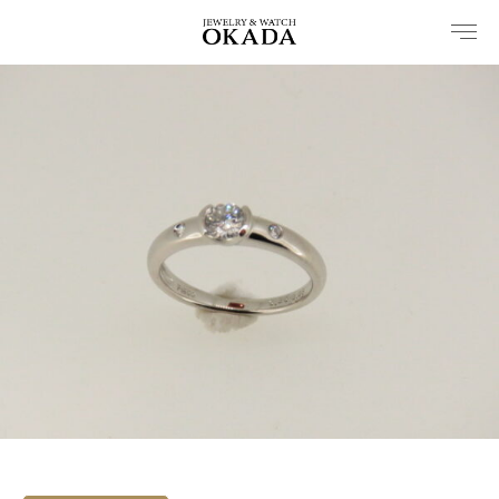
内
容
を
ス
キ
ッ
プ