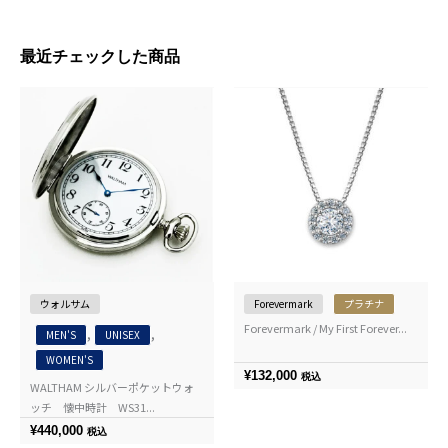
最近チェックした商品
ウォルサム
Forevermark
プラチナ
Forevermark / My First Forever...
,
,
MEN'S
UNISEX
WOMEN'S
¥
132,000
税込
WALTHAM シルバーポケットウォ
ッチ 懐中時計 WS31...
¥
440,000
税込