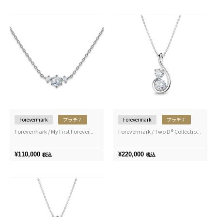
Forevermark
プラチナ
Forevermark
プラチナ
Forevermark / My First Forever...
Forevermark / Two D® Collectio...
¥
110,000
¥
220,000
税込
税込