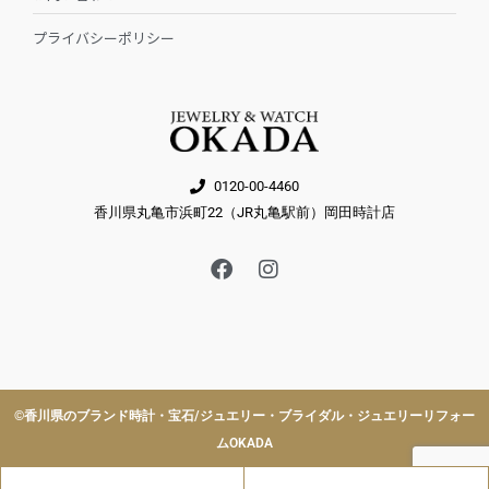
プライバシーポリシー
0120-00-4460
香川県丸亀市浜町22（JR丸亀駅前）岡田時計店
F
I
a
n
c
s
e
t
b
a
o
g
o
r
k
a
©︎香川県のブランド時計・宝石/ジュエリー・ブライダル・ジュエリーリフォー
m
ムOKADA