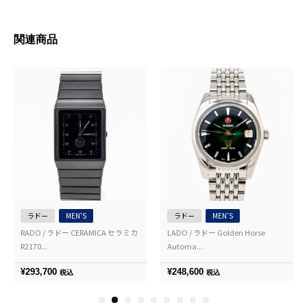
関連商品
ラドー
MEN'S
ラドー
MEN'S
RADO / ラドー CERAMICA セラミカ
LADO / ラドー Golden Horse
R2170...
Automa...
¥
293,700
¥
248,600
税込
税込
1
2
3
4
5
6
7
8
9