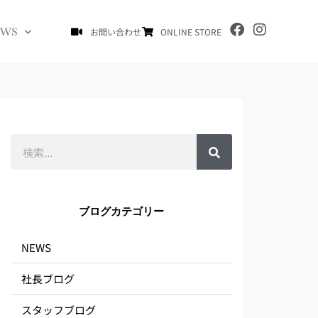
F
I
EWS
お問い合わせ
ONLINE STORE
a
n
c
s
e
t
b
a
o
g
o
r
k
a
m
検
索
ブログカテゴリー
NEWS
社長ブログ
スタッフブログ