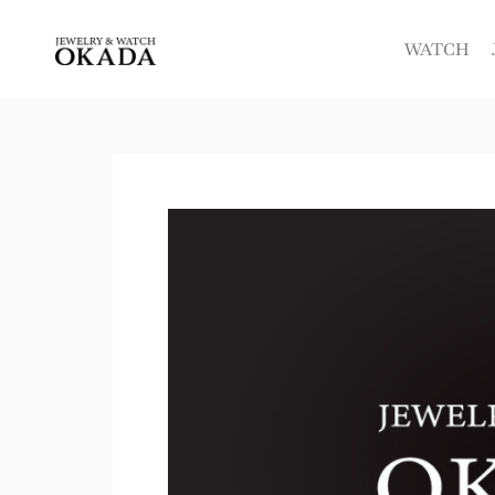
内
容
WATCH
を
ス
キ
ッ
プ