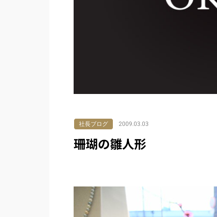
社長ブログ
2009.03.03
珊瑚の雛人形