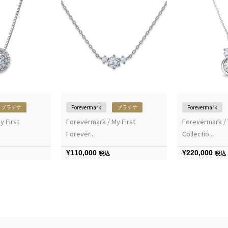
プラチナ
Forevermark
プラチナ
Forevermark
y First
Forevermark / My First
Forevermark /
Forever...
Collectio...
¥
110,000
¥
220,000
税込
税込