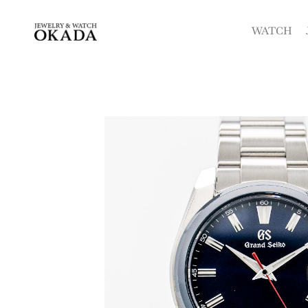
内
容
WATCH
を
ス
キ
ッ
プ