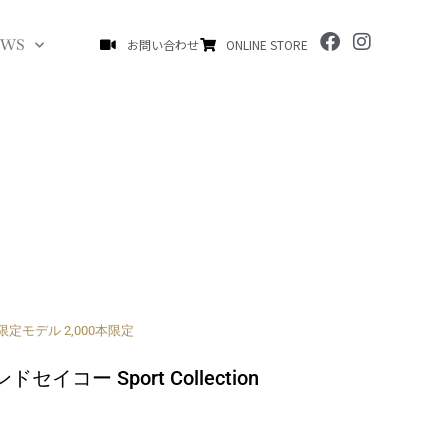
F
I
EWS
お問い合わせ
ONLINE STORE
a
n
c
s
e
t
b
a
o
g
o
r
k
a
m
定モデル 2,000本限定
ランドセイコー Sport Collection