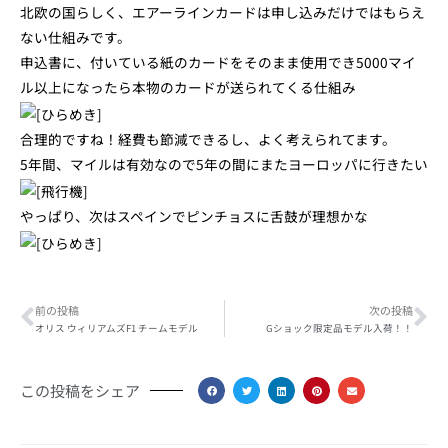
北欧の国らしく、エアーラインカードは申し込みだけではもらえ
ない仕組みです。
申込書に、付いている紙のカードをそのまま使用でき5000マイ
ル以上になったら本物のカードが送られてくる仕組み
合理的ですね！経費も節減できるし、よく考えられてます。
5年間、マイルは有効なので5年の間にまたヨーロッパに行きたい
やっぱり、次はスペインでピンチョスに舌鼓が理想かな
Prev
Ne
前の投稿
次の投稿
オリス ウィリアムズF1 チームモデル
Gショック限定品モデル入荷！！
この投稿をシェア