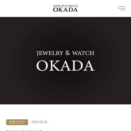
内
容
を
ス
キ
ッ
プ
社長ブログ
2009.09.22