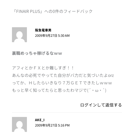
「FINAIR PLUS」への0件のフィードバック
阪急電車男
2009年9月27日 5:30 AM
裏職めっちゃ稼げるなｗｗ
アフィとかＦＸとか難しすぎ！！
あんなの必死でやってた自分がバ力だと気づいたよorz
ってか、Ｈしたらいきなり７万ＧＥＴできたしｗｗｗ
もっと早く知ってたらと思ったわマジで(´・ω・`)
ログインして返信する
AKE_I
2009年9月27日 5:16 PM