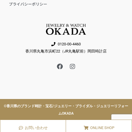
プライバシーポリシー
0120-00-4460
香川県丸亀市浜町22（JR丸亀駅前）岡田時計店
F
I
a
n
c
s
e
t
b
a
o
g
o
r
k
a
©︎香川県のブランド時計・宝石/ジュエリー・ブライダル・ジュエリーリフォー
m
ムOKADA
お問い合わせ
ONLINE SHOP