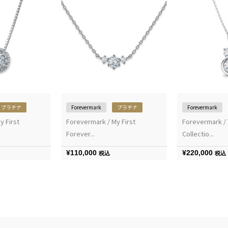
プラチナ
Forevermark
プラチナ
Forevermark
y First
Forevermark / My First
Forevermark /
Forever...
Collectio...
¥
110,000
¥
220,000
税込
税込