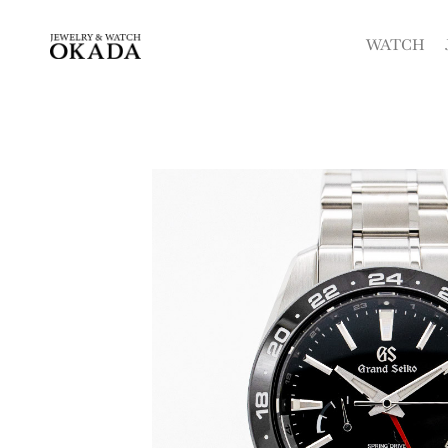
内
容
WATCH
を
ス
キ
ッ
プ