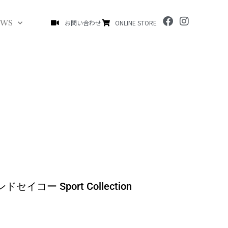
F
I
EWS
お問い合わせ
ONLINE STORE
a
n
c
s
e
t
b
a
o
g
o
r
k
a
m
ランドセイコー Sport Collection