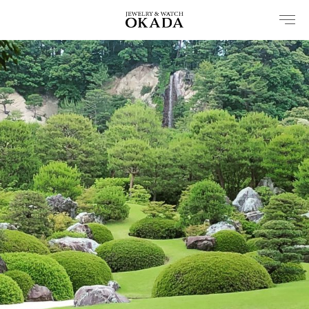
内
容
を
ス
キ
ッ
プ