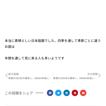
本当に素晴らしい日本庭園でした。四季を通して季節ごとに違う
お庭は
年間を通して見に来る人も多いようです
Prev
Ne
前の投稿
次の投稿
来週の2日3日の週末に、OKADA本店にて時計宝飾展示会を開催いたします！第二弾
来週の2日3日の週末に、OKADA本店にて時計宝飾展示会を開催いたします！第三弾
この投稿をシェア