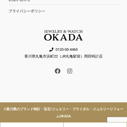
プライバシーポリシー
0120-00-4460
香川県丸亀市浜町22（JR丸亀駅前）岡田時計店
F
I
a
n
c
s
e
t
b
a
o
g
o
r
k
a
©︎香川県のブランド時計・宝石/ジュエリー・ブライダル・ジュエリーリフォー
m
ムOKADA