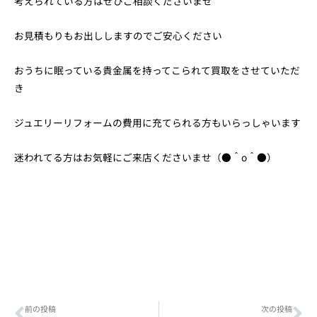
考えられている方はぜひご相談くださいませ
お見積もりもお出ししますのでご安心ください
おうちに眠っている貴金属を持ってこられて買取をさせていただ
き
ジュエリーリフォームの費用に充てられる方もいらっしゃいます
迷われてる方はお気軽にご来店くださいませ（●＾o＾●）
Prev
Ne
前の投稿
次の投稿