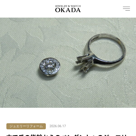
内
容
を
ス
キ
ッ
プ
ジュエリーリフォーム
2026.06.17