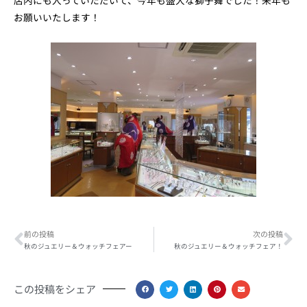
店内にも入っていただいて、今年も盛大な獅子舞でした！来年も
お願いいたします！
Prev
Ne
前の投稿
次の投稿
秋のジュエリー＆ウォッチフェアー
秋のジュエリー＆ウォッチフェア！
この投稿をシェア