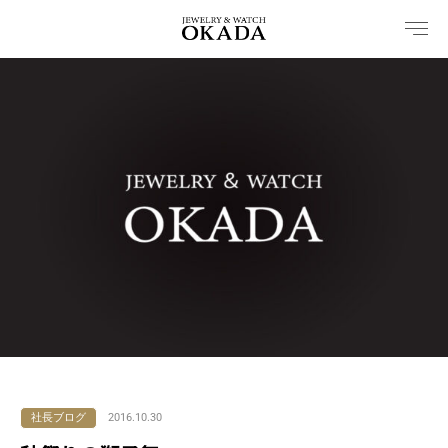
内
容
を
ス
キ
ッ
プ
社長ブログ
2016.10.30