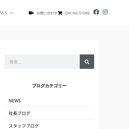
F
I
EWS
お問い合わせ
ONLINE STORE
a
n
c
s
e
t
b
a
o
g
o
r
k
a
m
検
索
ブログカテゴリー
NEWS
社長ブログ
スタッフブログ