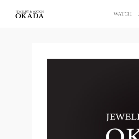
内
容
WATCH
を
ス
キ
ッ
プ