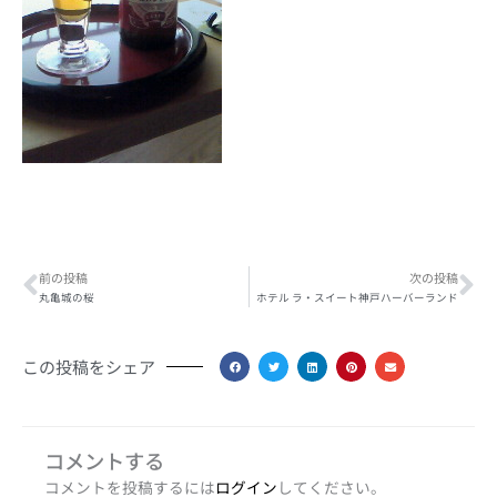
Prev
Ne
前の投稿
次の投稿
丸亀城の桜
ホテル ラ・スイート神戸ハーバーランド
この投稿をシェア
コメントする
コメントを投稿するには
ログイン
してください。