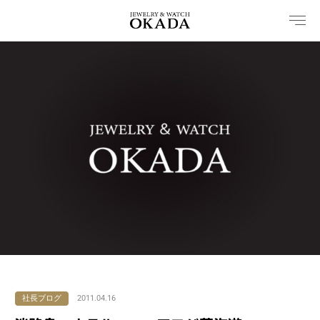
内
容
を
ス
キ
ッ
プ
社長ブログ
2011.04.16