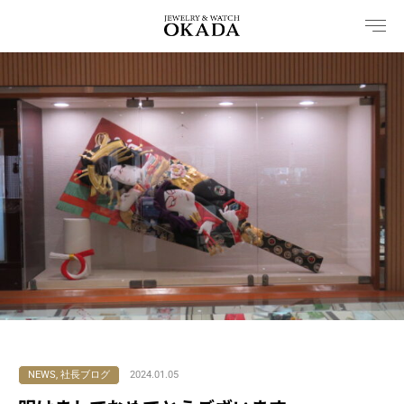
内
容
を
ス
キ
ッ
プ
NEWS
,
社長ブログ
2024.01.05