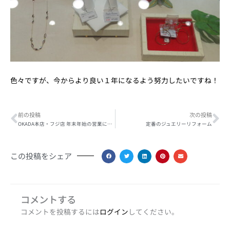
色々ですが、今からより良い１年になるよう努力したいですね！
Prev
Ne
前の投稿
次の投稿
OKADA本店・フジ店 年末年始の営業に関するお知らせ
定番のジュエリーリフォーム
この投稿をシェア
コメントする
コメントを投稿するには
ログイン
してください。