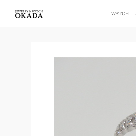
内
容
WATCH
を
ス
キ
ッ
プ