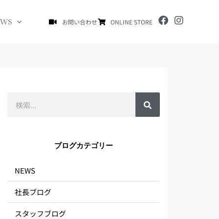
F
I
EWS
お問い合わせ
ONLINE STORE
a
n
c
s
e
t
b
a
o
g
o
r
k
a
m
検
索
ブログカテゴリー
NEWS
社長ブログ
スタッフブログ