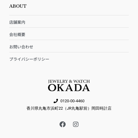
ABOUT
店舗案内
会社概要
お問い合わせ
プライバシーポリシー
0120-00-4460
香川県丸亀市浜町22（JR丸亀駅前）岡田時計店
F
I
a
n
c
s