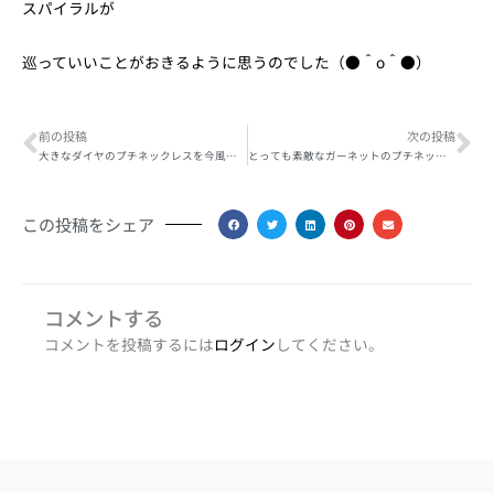
スパイラルが
巡っていいことがおきるように思うのでした（●＾o＾●）
Prev
Ne
前の投稿
次の投稿
大きなダイヤのプチネックレスを今風にジュエリーリフォーム
とっても素敵なガーネットのプチネックレスが入荷しました
この投稿をシェア
コメントする
コメントを投稿するには
ログイン
してください。