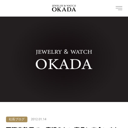
内
容
を
ス
キ
ッ
プ
社長ブログ
2012.01.14