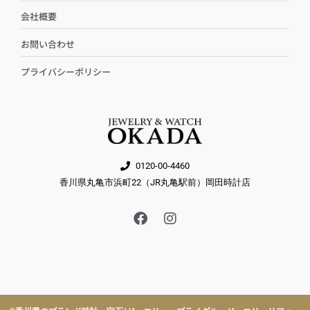
会社概要
お問い合わせ
プライバシーポリシー
0120-00-4460
香川県丸亀市浜町22（JR丸亀駅前）岡田時計店
F
I
a
n
c
s
e
t
b
a
o
g
o
r
k
a