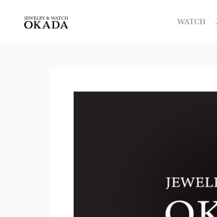
内
容
WATCH
を
ス
キ
ッ
プ