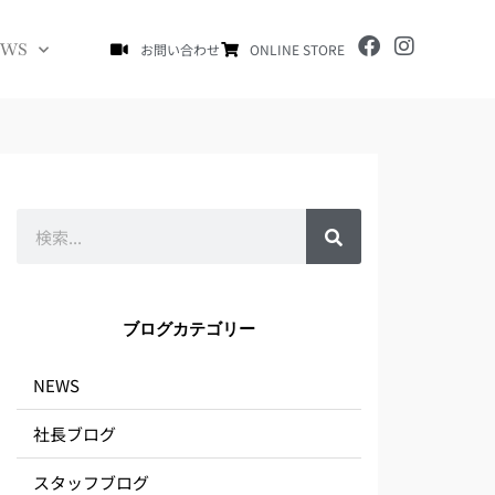
F
I
EWS
お問い合わせ
ONLINE STORE
a
n
c
s
e
t
b
a
o
g
o
r
k
a
m
検
索
ブログカテゴリー
NEWS
社長ブログ
スタッフブログ