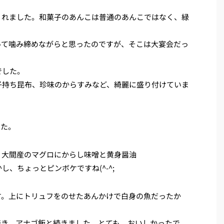
くれました。和菓子のあんこは普通のあんこではなく、緑
って噛み締めながらと思ったのですが、そこは大宴会だっ
でした。
子持ち昆布、珍味のからすみなど、綺麗に盛り付けていま
した。
、大間産のマグロにからし味噌と黄身醤油
、ちょっとピンボケですね(^-^;
す。上にトリュフをのせたあんかけで白身の魚だったか
焼き、アナゴ飯と続きました。とても、おいしかったで