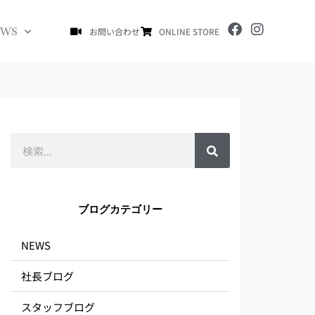
F
I
EWS
お問い合わせ
ONLINE STORE
a
n
c
s
e
t
b
a
o
g
o
r
k
a
m
検
索
ブログカテゴリー
NEWS
社長ブログ
スタッフブログ