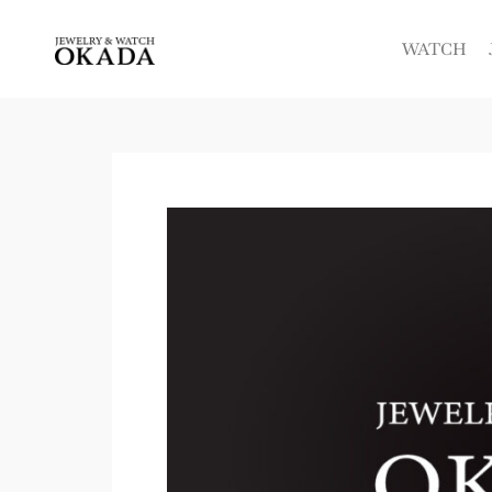
内
容
WATCH
を
ス
キ
ッ
プ