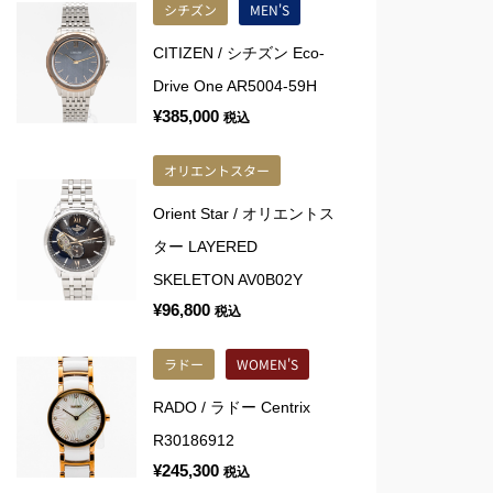
シチズン
MEN'S
CITIZEN / シチズン Eco-
Drive One AR5004-59H
¥
385,000
税込
オリエントスター
Orient Star / オリエントス
ター LAYERED
SKELETON AV0B02Y
¥
96,800
税込
ラドー
WOMEN'S
RADO / ラドー Centrix
R30186912
¥
245,300
税込