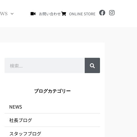
F
I
EWS
お問い合わせ
ONLINE STORE
a
n
c
s
e
t
b
a
o
g
o
r
k
a
m
検
索
ブログカテゴリー
NEWS
社長ブログ
スタッフブログ