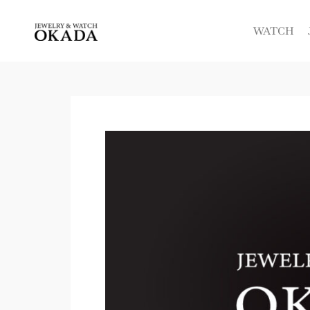
内
容
WATCH
を
ス
キ
ッ
プ