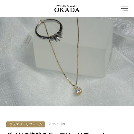
内
容
を
ス
キ
ッ
プ
ジュエリーリフォーム
2025.10.09