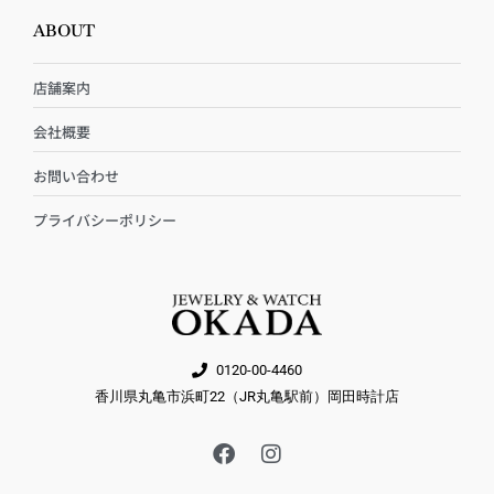
ABOUT
店舗案内
会社概要
お問い合わせ
プライバシーポリシー
0120-00-4460
香川県丸亀市浜町22（JR丸亀駅前）岡田時計店
F
I
a
n
c
s