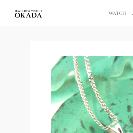
内
容
WATCH
を
ス
キ
ッ
プ