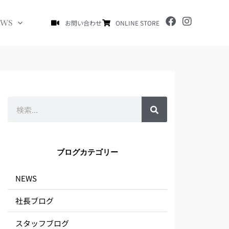
F
I
EWS
お問い合わせ
ONLINE STORE
a
n
c
s
e
t
b
a
o
g
o
r
k
a
m
検
索
ブログカテゴリー
NEWS
社長ブログ
スタッフブログ