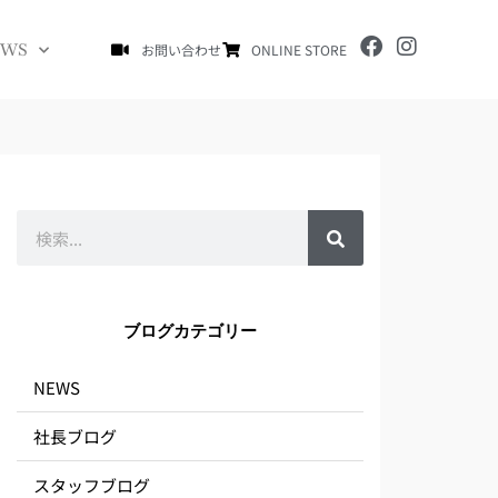
F
I
EWS
お問い合わせ
ONLINE STORE
a
n
c
s
e
t
b
a
o
g
o
r
k
a
m
検
索
ブログカテゴリー
NEWS
社長ブログ
スタッフブログ