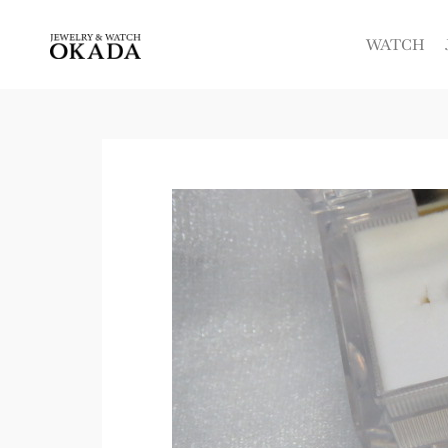
内
容
WATCH
を
ス
キ
ッ
プ