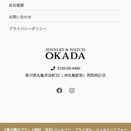
会社概要
お問い合わせ
プライバシーポリシー
0120-00-4460
香川県丸亀市浜町22（JR丸亀駅前）岡田時計店
F
I
a
n
c
s
e
t
b
a
o
g
o
r
k
a
©︎香川県のブランド時計・宝石/ジュエリー・ブライダル・ジュエリーリフォー