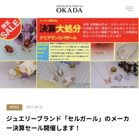
内
容
を
ス
キ
ッ
プ
NEWS
2017.09.26
ジュエリーブランド「セルガール」のメーカ
ー決算セール開催します！