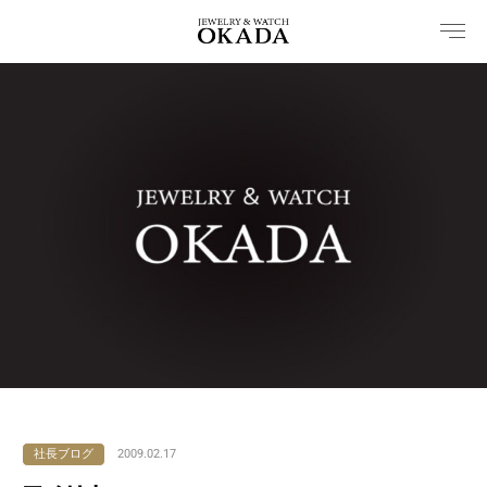
内
容
を
ス
キ
ッ
プ
社長ブログ
2009.02.17