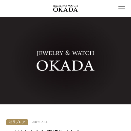
内
容
を
ス
キ
ッ
プ
社長ブログ
2009.02.14