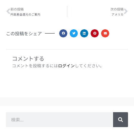
Prev
Ne
前の投稿
次の投稿
円高差益還元のご案内
アメリカ
この投稿をシェア
コメントする
コメントを投稿するには
ログイン
してください。
検
索