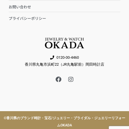
お問い合わせ
プライバシーポリシー
0120-00-4460
香川県丸亀市浜町22（JR丸亀駅前）岡田時計店
F
I
a
n
c
s
e
t
b
a
o
g
o
r
k
a
©︎香川県のブランド時計・宝石/ジュエリー・ブライダル・ジュエリーリフォー
m
ムOKADA