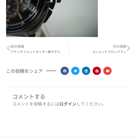
Prev
Ne
前の投稿
次の投稿
アテッサ ジェットセッター新モデル
Gショック フロッグマン
この投稿をシェア
コメントする
コメントを投稿するには
ログイン
してください。