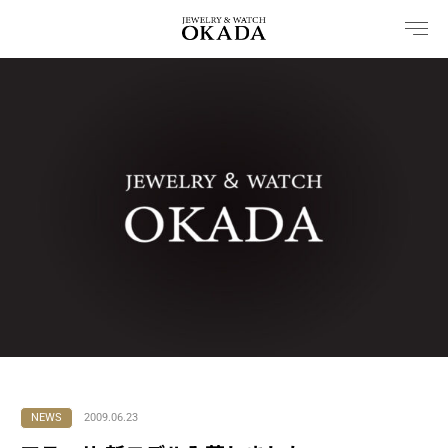
内
容
を
ス
キ
ッ
プ
NEWS
2009.06.23