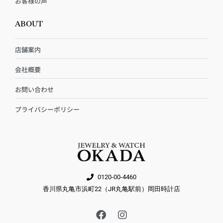
お客様の声
ABOUT
店舗案内
会社概要
お問い合わせ
プライバシーポリシー
0120-00-4460
香川県丸亀市浜町22（JR丸亀駅前）岡田時計店
F
I
a
n