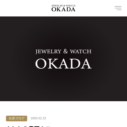
内
容
を
ス
キ
ッ
プ
社長ブログ
2009.02.23