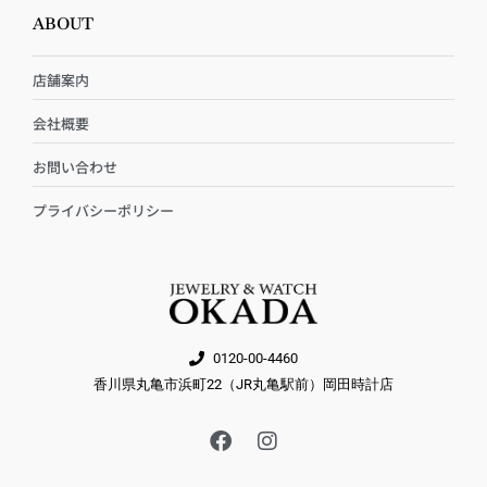
ABOUT
店舗案内
会社概要
お問い合わせ
プライバシーポリシー
0120-00-4460
香川県丸亀市浜町22（JR丸亀駅前）岡田時計店
F
I
a
n
c
s