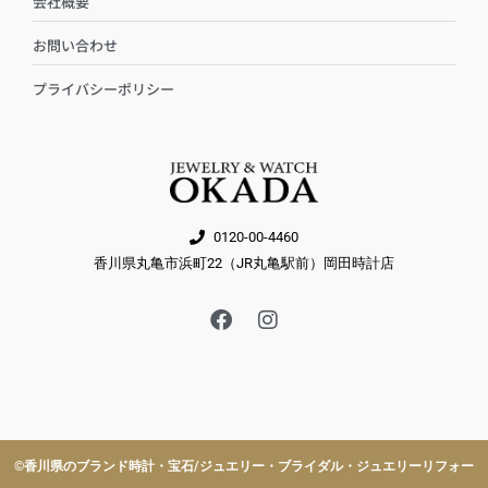
会社概要
お問い合わせ
プライバシーポリシー
0120-00-4460
香川県丸亀市浜町22（JR丸亀駅前）岡田時計店
F
I
a
n
c
s
e
t
b
a
o
g
o
r
k
a
©︎香川県のブランド時計・宝石/ジュエリー・ブライダル・ジュエリーリフォー
m