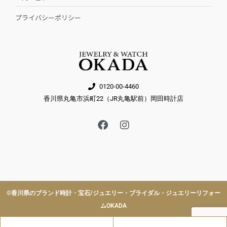
プライバシーポリシー
0120-00-4460
香川県丸亀市浜町22（JR丸亀駅前）岡田時計店
F
I
a
n
c
s
e
t
b
a
o
g
o
r
k
a
©︎香川県のブランド時計・宝石/ジュエリー・ブライダル・ジュエリーリフォー
m
ムOKADA