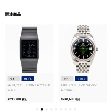
関連商品
ラドー
MEN'S
ラドー
MEN'S
RADO / ラドー CERAMICA セラミカ
LADO / ラドー Golden Horse
R2170...
Automa...
¥
293,700
¥
248,600
税込
税込
1
2
3
4
5
6
7
8
9