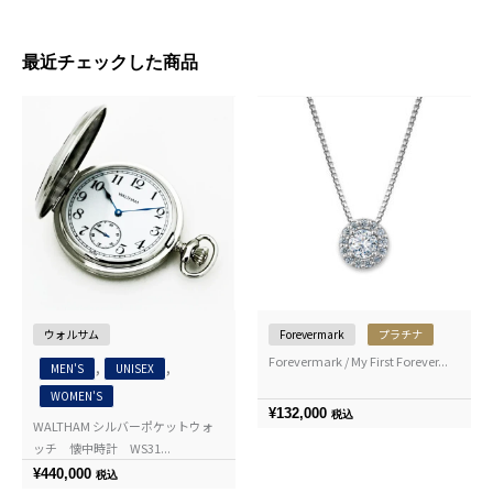
最近チェックした商品
ウォルサム
Forevermark
プラチナ
Forevermark / My First Forever...
,
,
MEN'S
UNISEX
WOMEN'S
¥
132,000
税込
WALTHAM シルバーポケットウォ
ッチ 懐中時計 WS31...
¥
440,000
税込