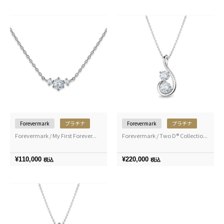
Forevermark
プラチナ
Forevermark
プラチナ
Forevermark / My First Forever...
Forevermark / Two D® Collectio...
¥
110,000
¥
220,000
税込
税込