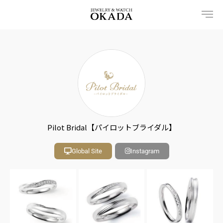
内
容
を
ス
キ
ッ
プ
Pilot Bridal【パイロットブライダル】
Global Site
Instagram