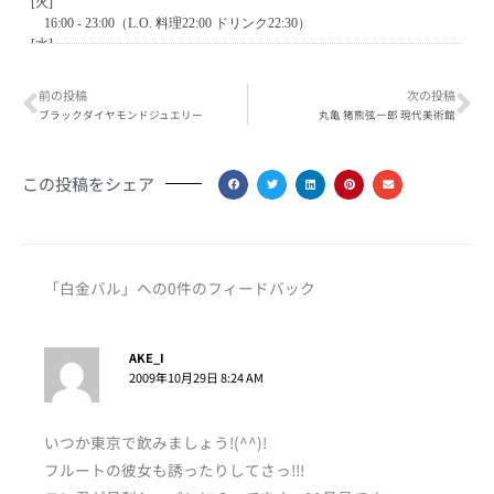
Prev
Ne
前の投稿
次の投稿
ブラックダイヤモンドジュエリー
丸亀 猪熊弦一郎 現代美術館
この投稿をシェア
「白金バル」への0件のフィードバック
AKE_I
2009年10月29日 8:24 AM
いつか東京で飲みましょう!(^^)!
フルートの彼女も誘ったりしてさっ!!!