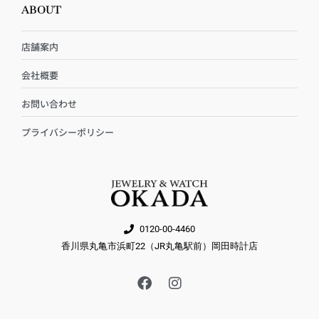
ABOUT
店舗案内
会社概要
お問い合わせ
プライバシーポリシー
0120-00-4460
香川県丸亀市浜町22（JR丸亀駅前）岡田時計店
F
I
a
n
c
s
e
t