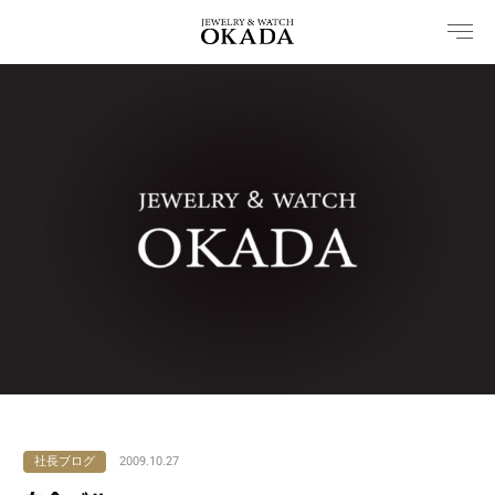
内
容
を
ス
キ
ッ
プ
社長ブログ
2009.10.27