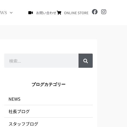
F
I
EWS
お問い合わせ
ONLINE STORE
a
n
c
s
e
t
b
a
o
g
o
r
k
a
m
検
索
ブログカテゴリー
NEWS
社長ブログ
スタッフブログ