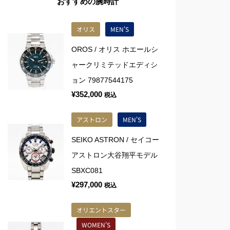
おすすめの腕時計
オリス
MEN'S
OROS / オリス ホエールシ
ャークリミテッドエディシ
ョン 79877544175
¥
352,000
税込
アストロン
MEN'S
SEIKO ASTRON / セイコー
アストロン大谷翔平モデル
SBXC081
¥
297,000
税込
オリエントスター
WOMEN'S