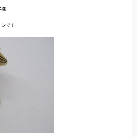
客様
ョンで！