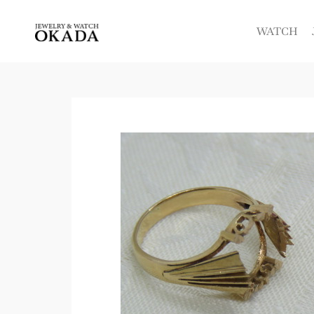
内
容
WATCH
を
ス
キ
ッ
プ