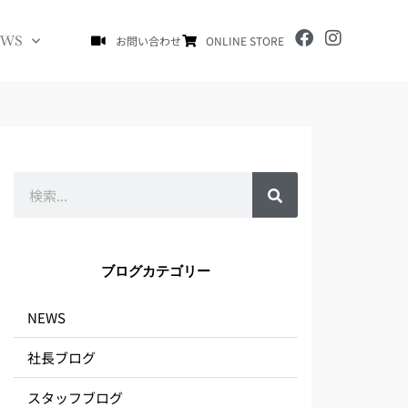
F
I
EWS
お問い合わせ
ONLINE STORE
a
n
c
s
e
t
b
a
o
g
o
r
k
a
m
検
索
ブログカテゴリー
NEWS
社長ブログ
スタッフブログ