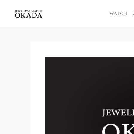
内
容
WATCH
を
ス
キ
ッ
プ