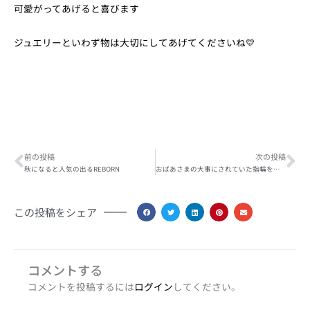
可愛がってあげると喜びます
ジュエリーといわず物は大切にしてあげてくださいね💛
Prev
Ne
前の投稿
次の投稿
秋になると人気の出るREBORN
おばあさまの大事にされていた指輪をペンダントにジュエリーリフォーム
この投稿をシェア
コメントする
コメントを投稿するには
ログイン
してください。