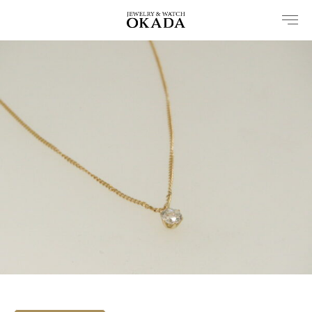
内
容
を
ス
キ
ッ
プ